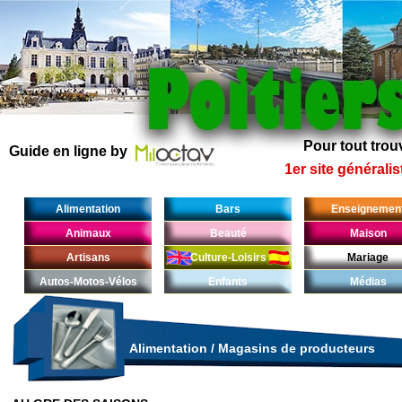
Pour tout trouv
Guide en ligne by
1er site généralis
Alimentation
Bars
Enseignemen
Animaux
Beauté
Maison
Artisans
Culture-Loisirs
Mariage
Autos-Motos-Vélos
Enfants
Médias
Alimentation
/
Magasins de producteurs