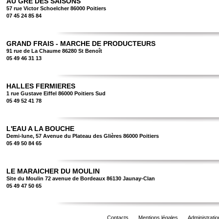
AU GRE DES SAISONS
57 rue Victor Schoelcher 86000 Poitiers
07 45 24 85 84
GRAND FRAIS - MARCHE DE PRODUCTEURS
91 rue de La Chaume 86280 St Benoît
05 49 46 31 13
HALLES FERMIERES
1 rue Gustave Eiffel 86000 Poitiers Sud
05 49 52 41 78
L'EAU A LA BOUCHE
Demi-lune, 57 Avenue du Plateau des Glières 86000 Poitiers
05 49 50 84 65
LE MARAICHER DU MOULIN
Site du Moulin 72 avenue de Bordeaux 86130 Jaunay-Clan
05 49 47 50 65
Contacts
Mentions légales
Administratio