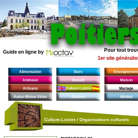
Pour tout trouv
Guide en ligne by
1er site généralis
Alimentation
Bars
Enseignemen
Animaux
Beauté
Maison
Artisans
Culture-Loisirs
Mariage
Autos-Motos-Vélos
Enfants
Médias
Culture-Loisirs
/
Organisateurs culturels