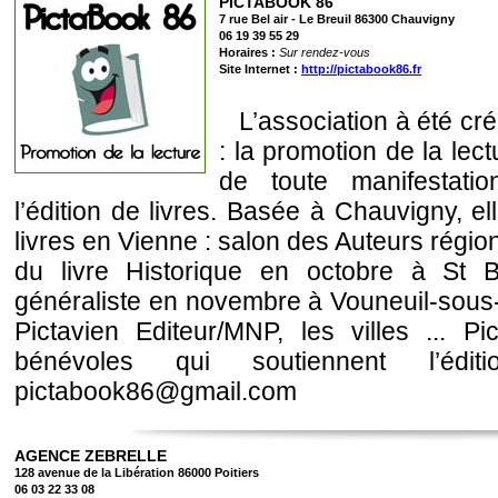
PICTABOOK 86
7 rue Bel air - Le Breuil 86300 Chauvigny
06 19 39 55 29
Horaires :
Sur rendez-vous
Site Internet :
http://pictabook86.fr
L’association à été cré
: la promotion de la lect
de toute manifestation
l’édition de livres. Basée à Chauvigny, e
livres en Vienne : salon des Auteurs régio
du livre Historique en octobre à St Be
généraliste en novembre à Vouneuil-sous-
Pictavien Editeur/MNP, les villes ...
bénévoles qui soutiennent l’édit
pictabook86@gmail.com
AGENCE ZEBRELLE
128 avenue de la Libération 86000 Poitiers
06 03 22 33 08