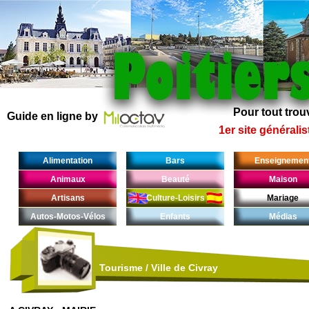
Pour tout trouv
Guide en ligne by
1er site généralis
Alimentation
Bars
Enseignemen
Animaux
Beauté
Maison
Artisans
Culture-Loisirs
Mariage
Autos-Motos-Vélos
Enfants
Médias
Tourisme
/
Ville de Civray