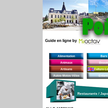
Guide en ligne by
Alimentation
Bars
Animaux
Beaut
Artisans
Culture-Lo
Autos-Motos-Vélos
Enfant
Restaurants
/
Jap