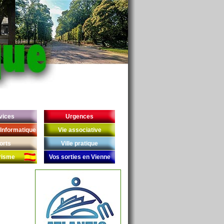
vices
Urgences
Informatique
Vie associative
orts
Ville pratique
risme
Vos sorties en Vienne