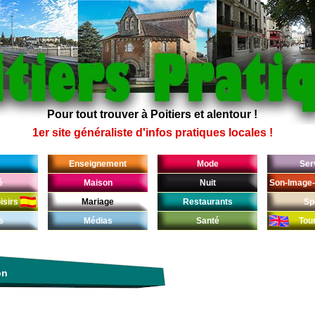
Pour tout trouver à Poitiers et alentour !
1er site généraliste d'infos pratiques locales !
Enseignement
Mode
Ser
é
Maison
Nuit
Son-Image-
isirs
Mariage
Restaurants
Sp
s
Médias
Santé
Tou
on