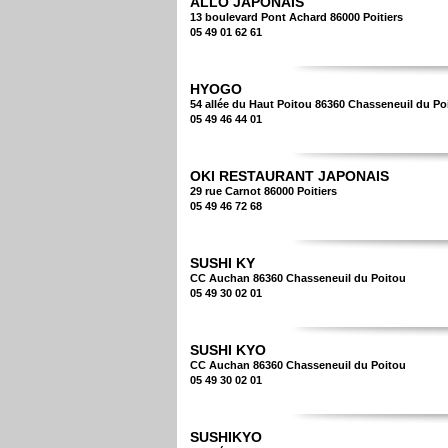
ALLO JAPONAIS
13 boulevard Pont Achard 86000 Poitiers
05 49 01 62 61
HYOGO
54 allée du Haut Poitou 86360 Chasseneuil du Po
05 49 46 44 01
OKI RESTAURANT JAPONAIS
29 rue Carnot 86000 Poitiers
05 49 46 72 68
SUSHI KY
CC Auchan 86360 Chasseneuil du Poitou
05 49 30 02 01
SUSHI KYO
CC Auchan 86360 Chasseneuil du Poitou
05 49 30 02 01
SUSHIKYO