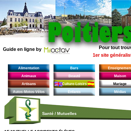
Pour tout trouv
Guide en ligne by
1er site généralis
Alimentation
Bars
Enseignemen
Animaux
Beauté
Maison
Artisans
Culture-Loisirs
Mariage
Autos-Motos-Vélos
Enfants
Médias
Santé
/
Mutuelles