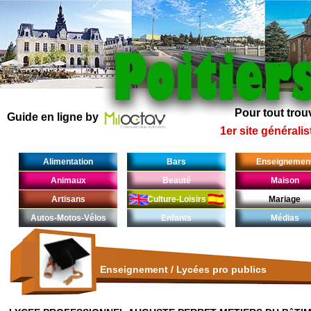
Pour tout trouv
Guide en ligne by
1er site généralis
Alimentation
Bars
Enseignemen
Animaux
Beauté
Maison
Artisans
Culture-Loisirs
Mariage
Autos-Motos-Vélos
Enfants
Médias
Enseignement
/
Lycées pro publics