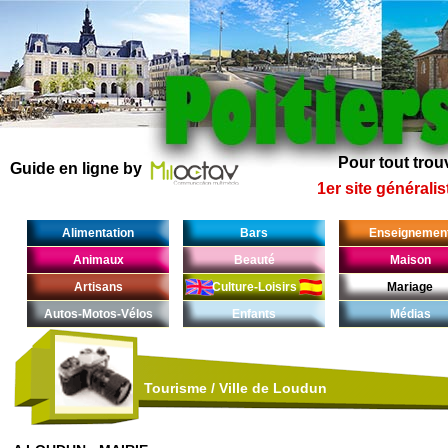
Pour tout trouv
Guide en ligne by
1er site généralis
Alimentation
Bars
Enseignemen
Animaux
Beauté
Maison
Artisans
Culture-Loisirs
Mariage
Autos-Motos-Vélos
Enfants
Médias
Tourisme
/
Ville de Loudun