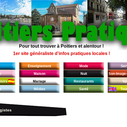
Pour tout trouver à Poitiers et alentour !
1er site généraliste d'infos pratiques locales !
Enseignement
Mode
Ser
é
Maison
Nuit
Son-Image-
isirs
Mariage
Restaurants
Sp
s
Médias
Santé
Tou
gistes