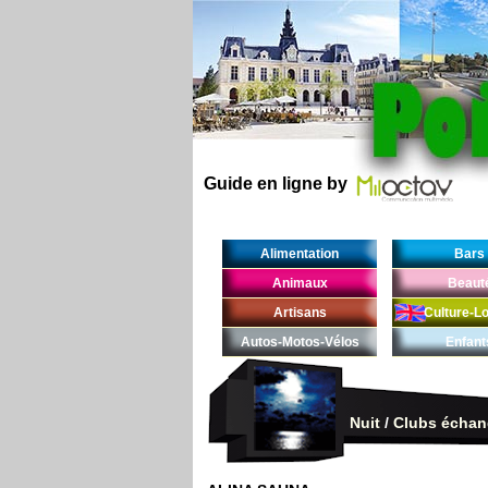
Guide en ligne by
Alimentation
Bars
Animaux
Beaut
Artisans
Culture-Lo
Autos-Motos-Vélos
Enfant
Nuit
/
Clubs échan