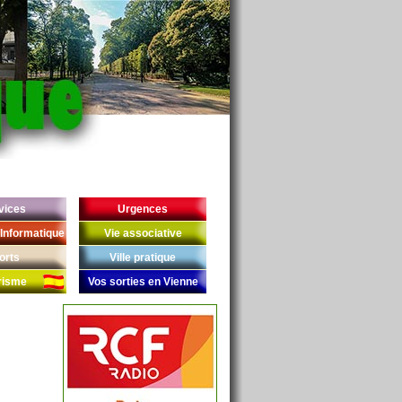
vices
Urgences
Informatique
Vie associative
orts
Ville pratique
risme
Vos sorties en Vienne