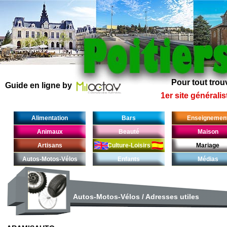
Pour tout trouv
Guide en ligne by
1er site généralis
Alimentation
Bars
Enseignemen
Animaux
Beauté
Maison
Artisans
Culture-Loisirs
Mariage
Autos-Motos-Vélos
Enfants
Médias
Autos-Motos-Vélos
/
Adresses utiles