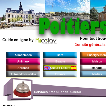
Pour tout trouv
Guide en ligne by
1er site généralis
Alimentation
Bars
Enseignemen
Animaux
Beauté
Maison
Artisans
Culture-Loisirs
Mariage
Autos-Motos-Vélos
Enfants
Médias
Services
/
Mobilier de bureau