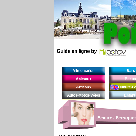
Guide en ligne by
Alimentation
Bars
Animaux
Beaut
Artisans
Culture-Lo
Autos-Motos-Vélos
Enfant
Beauté
/
Perruque