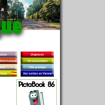
vices
Urgences
Informatique
Vie associative
orts
Ville pratique
risme
Vos sorties en Vienne