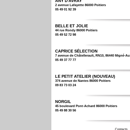
ANY D'AVRAY
2 avenue Lafayette 86000 Poitiers
05 49 01 92 39
BELLE ET JOLIE
44 rue Rondy 86000 Poitiers
05 49 52 72 98
CAPRICE SÉLECTION
7 avenue de Châtellerault, RN10, 86440 Migné-A
05 49 37 77 77
LE PETIT ATELIER (NOUVEAU)
374 avenue de Nantes 86000 Poitiers
09 83 73 03 24
NORGIL
45 boulevard Pont-Achard 86000 Poitiers
05 49 88 30 56
Contacts