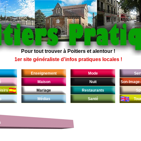
Pour tout trouver à Poitiers et alentour !
1er site généraliste d'infos pratiques locales !
Enseignement
Mode
Ser
é
Maison
Nuit
Son-Image-
isirs
Mariage
Restaurants
Sp
s
Médias
Santé
Tou
s