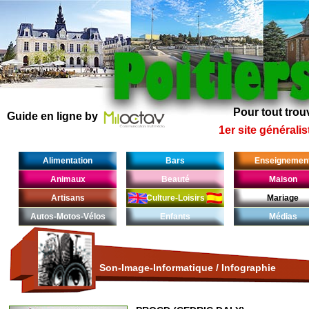
Pour tout trouv
Guide en ligne by
1er site généralis
Alimentation
Bars
Enseignemen
Animaux
Beauté
Maison
Artisans
Culture-Loisirs
Mariage
Autos-Motos-Vélos
Enfants
Médias
Son-Image-Informatique
/
Infographie