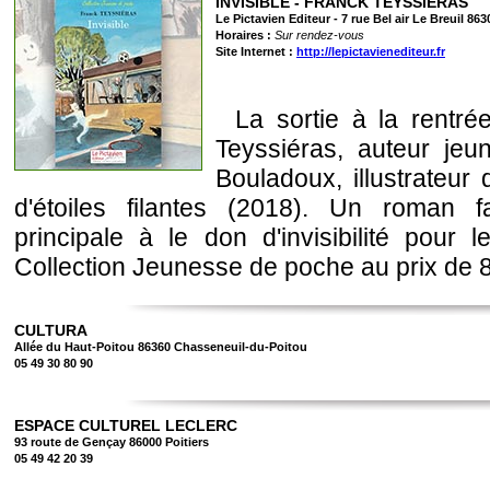
INVISIBLE - FRANCK TEYSSIERAS
Le Pictavien Editeur - 7 rue Bel air Le Breuil 8
Horaires :
Sur rendez-vous
Site Internet :
http://lepictavienediteur.fr
La sortie à la rentr
Teyssiéras, auteur jeun
Bouladoux, illustrateur
d'étoiles filantes (2018). Un roman 
principale à le don d'invisibilité pour 
Collection Jeunesse de poche au prix de 8€
CULTURA
Allée du Haut-Poitou 86360 Chasseneuil-du-Poitou
05 49 30 80 90
ESPACE CULTUREL LECLERC
93 route de Gençay 86000 Poitiers
05 49 42 20 39