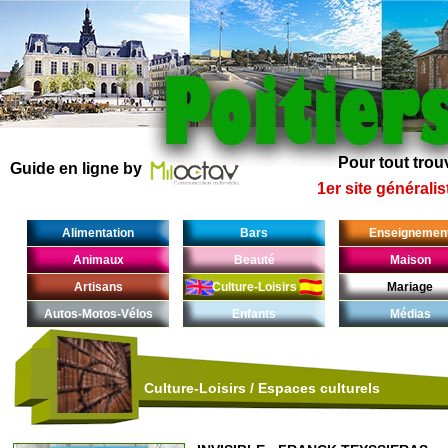
Pour tout trouv
Guide en ligne by
1er site généralis
Alimentation
Bars
Enseignemen
Animaux
Beauté
Maison
Artisans
Culture-Loisirs
Mariage
Autos-Motos-Vélos
Enfants
Médias
Culture-Loisirs
/
Espaces culturels