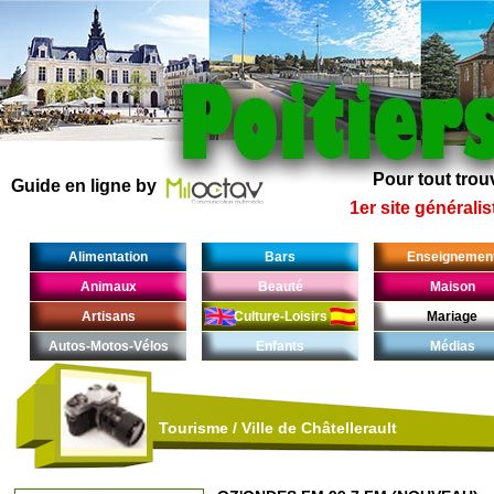
Pour tout trouv
Guide en ligne by
1er site généralis
Alimentation
Bars
Enseignemen
Animaux
Beauté
Maison
Artisans
Culture-Loisirs
Mariage
Autos-Motos-Vélos
Enfants
Médias
Tourisme
/
Ville de Châtellerault