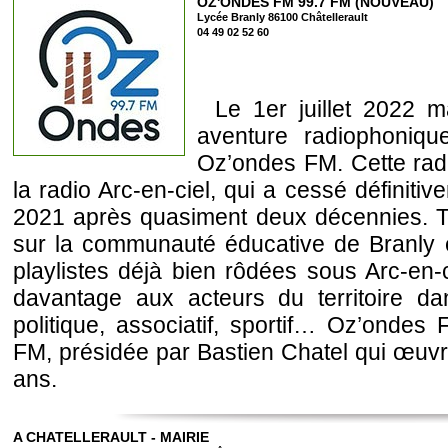
OZ'ONDES FM 99.7 FM (NOUVEAU)
Lycée Branly 86100 Châtellerault
04 49 02 52 60
Le 1er juillet 2022 
aventure radiophoniqu
Oz’ondes FM. Cette radi
la radio Arc-en-ciel, qui a cessé définit
2021 après quasiment deux décennies. T
sur la communauté éducative de Branly 
playlistes déjà bien rôdées sous Arc-en-
davantage aux acteurs du territoire d
politique, associatif, sportif… Oz’ondes
FM, présidée par Bastien Chatel qui œuvr
ans.
A CHATELLERAULT - MAIRIE