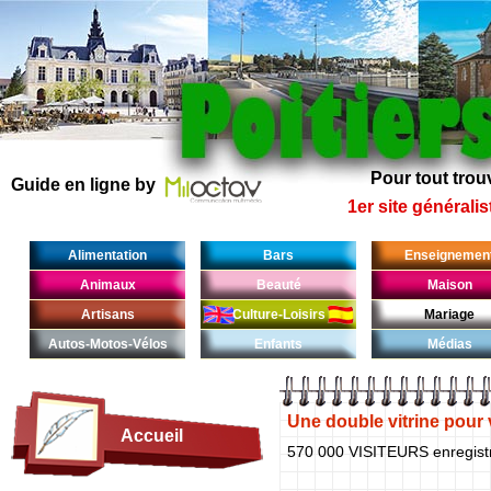
Pour tout trouv
Guide en ligne by
1er site généralis
Alimentation
Bars
Enseignemen
Animaux
Beauté
Maison
Artisans
Culture-Loisirs
Mariage
Autos-Motos-Vélos
Enfants
Médias
Une double vitrine pour v
Accueil
570 000 VISITEURS enregist